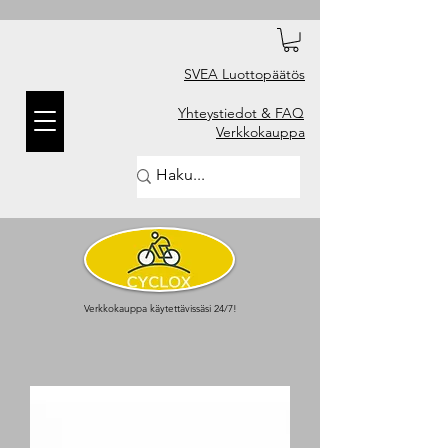
SVEA Luottopäätös
Yhteystiedot & FAQ
Verkkokauppa
Verkkokauppa käytettävissäsi 24/7!