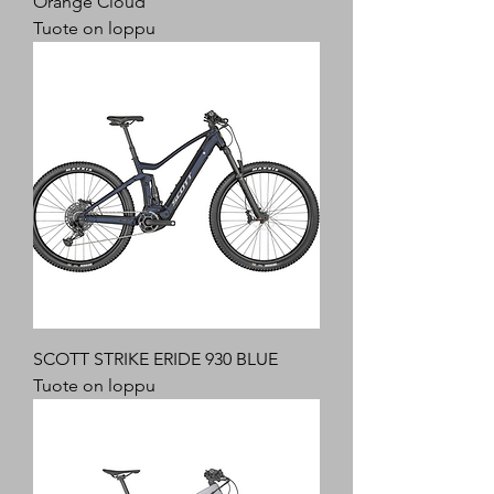
Orange Cloud
Tuote on loppu
SCOTT STRIKE ERIDE 930 BLUE
Tuote on loppu