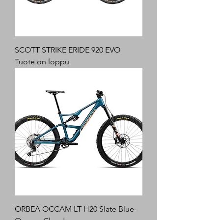
SCOTT STRIKE ERIDE 920 EVO
Tuote on loppu
ORBEA OCCAM LT H20 Slate Blue-