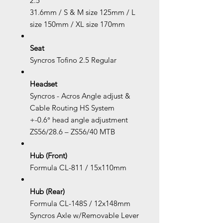
2.5
31.6mm / S & M size 125mm / L
size 150mm / XL size 170mm
Seat
Syncros Tofino 2.5 Regular
Headset
Syncros - Acros Angle adjust &
Cable Routing HS System
+-0.6° head angle adjustment
ZS56/28.6 – ZS56/40 MTB
Hub (Front)
Formula CL-811 / 15x110mm
Hub (Rear)
Formula CL-148S / 12x148mm
Syncros Axle w/Removable Lever