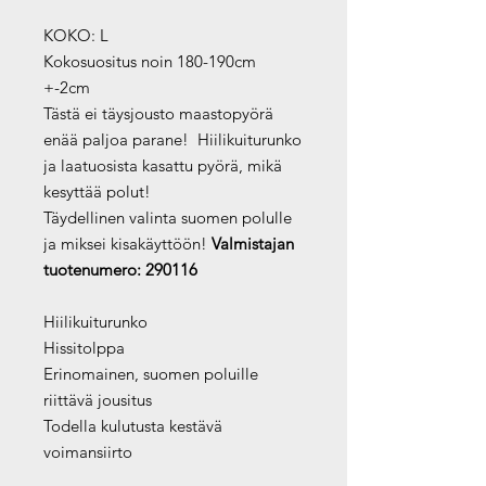
KOKO: L
Kokosuositus noin 180-190cm
+-2cm
Tästä ei täysjousto maastopyörä
enää paljoa parane! Hiilikuiturunko
ja laatuosista kasattu pyörä, mikä
kesyttää polut!
Täydellinen valinta suomen polulle
ja miksei kisakäyttöön!
Valmistajan
tuotenumero: 290116
Hiilikuiturunko
Hissitolppa
Erinomainen, suomen poluille
riittävä jousitus
Todella kulutusta kestävä
voimansiirto