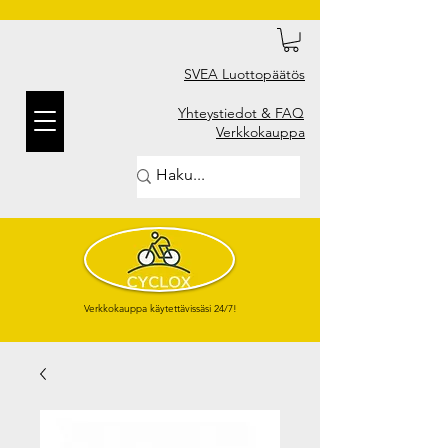
SVEA Luottopäätös
Yhteystiedot & FAQ
Verkkokauppa
Verkkokauppa käytettävissäsi 24/7!