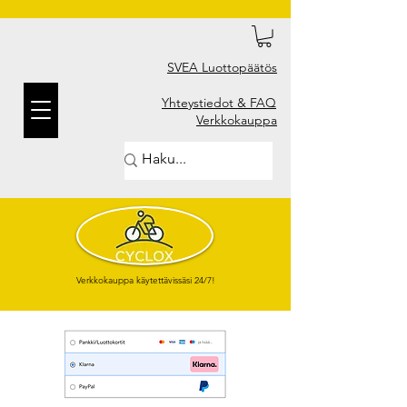
SVEA Luottopäätös
Yhteystiedot & FAQ
Verkkokauppa
Verkkokauppa käytettävissäsi 24/7!