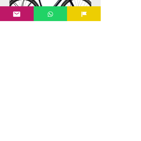
ORBEA CARPE 15 Night Black
(Gloss)
Tuote on loppu