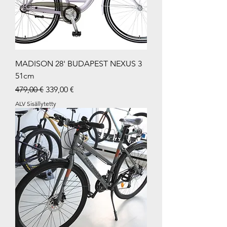
MADISON 28' BUDAPEST NEXUS 3
51cm
Normaali hinta
Alehinta
479,00 €
339,00 €
ALV Sisällytetty