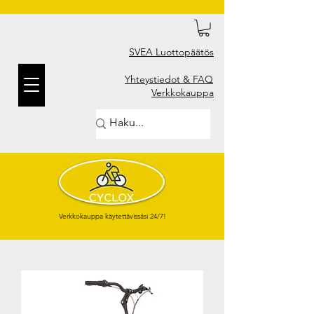
SVEA Luottopäätös
Yhteystiedot & FAQ
Verkkokauppa
Verkkokauppa käytettävissäsi 24/7!