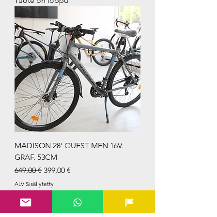
Tuote on loppu
MADISON 28' QUEST MEN 16V.
GRAF. 53CM
Normaali hinta
Alehinta
649,00 €
399,00 €
ALV Sisällytetty