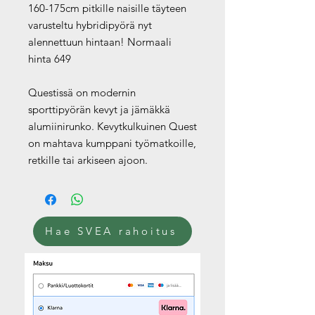
160-175cm pitkille naisille täyteen
varusteltu hybridipyörä nyt
alennettuun hintaan! Normaali
hinta 649
Questissä on modernin
sporttipyörän kevyt ja jämäkkä
alumiinirunko. Kevytkulkuinen Quest
on mahtava kumppani työmatkoille,
retkille tai arkiseen ajoon.
Hae SVEA rahoitus