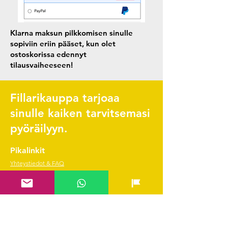
Klarna maksun pilkkomisen sinulle
sopiviin eriin pääset, kun olet
ostoskorissa edennyt
tilausvaiheeseen!
Fillarikauppa tarjoaa
sinulle kaiken tarvitsemasi
pyöräilyyn.
Pikalinkit
Yhteystiedot & FAQ
Verkkokauppa
Ladattava huolto-ohjelma
Scott Tarvikekatalogi
Edustetut merkit
Hae SVEA rahoitus