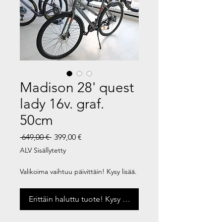
Madison 28' quest
lady 16v. graf.
50cm
Normaali
Alehinta
 649,00 € 
399,00 €
hinta
ALV Sisällytetty
Valikoima vaihtuu päivittäin! Kysy lisää.
Erittäin haluttu tuote! Kysy saatavuus