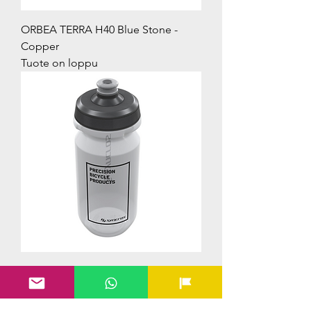
ORBEA TERRA H40 Blue Stone -
Copper
Tuote on loppu
SYNCROS G5 CORPORATE WATER
BOTTLE
Hinta
6,30 €