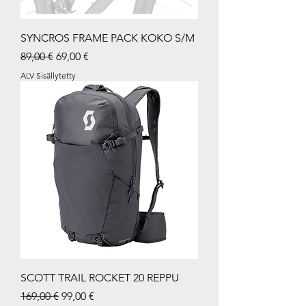
SYNCROS FRAME PACK KOKO S/M
Normaali hinta
Alehinta
89,00 €
69,00 €
ALV Sisällytetty
SCOTT TRAIL ROCKET 20 REPPU
Normaali hinta
Alehinta
169,00 €
99,00 €