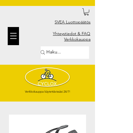
SVEA Luottopäätös
Yhteystiedot & FAQ
Verkkokauppa
Verkkokauppa käytettävissäsi 24/7!