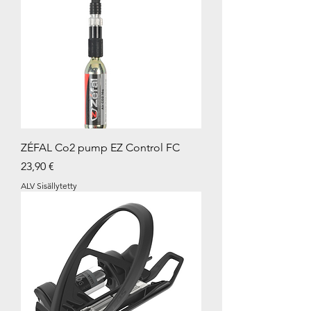
ZÉFAL Co2 pump EZ Control FC
Hinta
23,90 €
ALV Sisällytetty