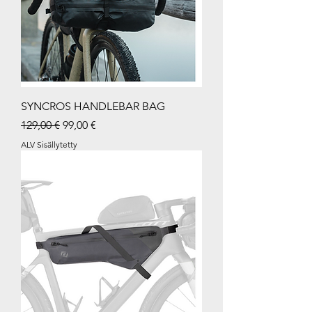
SYNCROS HANDLEBAR BAG
Normaali hinta
Alehinta
129,00 €
99,00 €
ALV Sisällytetty