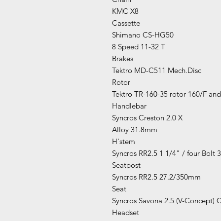
KMC X8
Cassette
Shimano CS-HG50
8 Speed 11-32 T
Brakes
Tektro MD-C511 Mech.Disc
Rotor
Tektro TR-160-35 rotor 160/F an
Handlebar
Syncros Creston 2.0 X
Alloy 31.8mm
H'stem
Syncros RR2.5 1 1/4" / four Bolt
Seatpost
Syncros RR2.5 27.2/350mm
Seat
Syncros Savona 2.5 (V-Concept) 
Headset