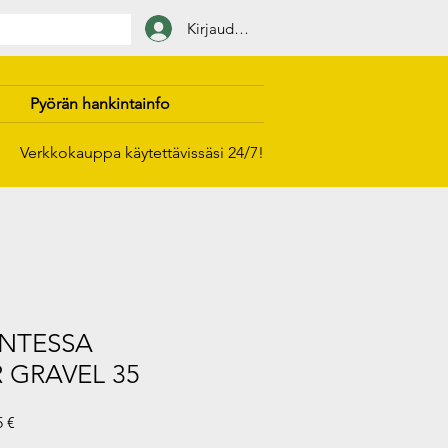
Kirjaudu sisään
Pyörän hankintainfo
Verkkokauppa käytettävissäsi 24/7!
NTESSA
 GRAVEL 35
i
Alehinta
5 €