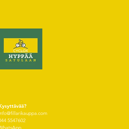
Kysyttävää?
info@fillarikauppa.com
044 5547602
WhatsApp