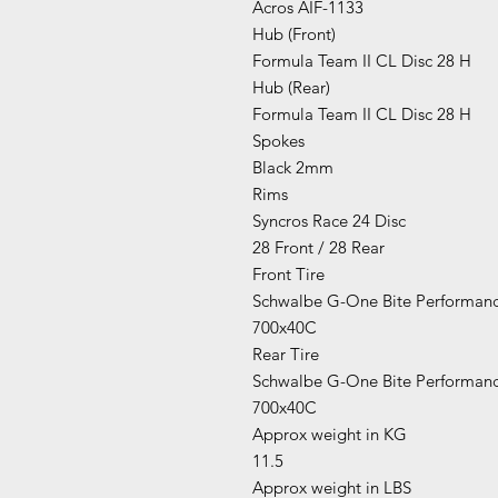
Acros AIF-1133
Hub (Front)
Formula Team II CL Disc 28 H
Hub (Rear)
Formula Team II CL Disc 28 H
Spokes
Black 2mm
Rims
Syncros Race 24 Disc
28 Front / 28 Rear
Front Tire
Schwalbe G-One Bite Performan
700x40C
Rear Tire
Schwalbe G-One Bite Performan
700x40C
Approx weight in KG
11.5
Approx weight in LBS