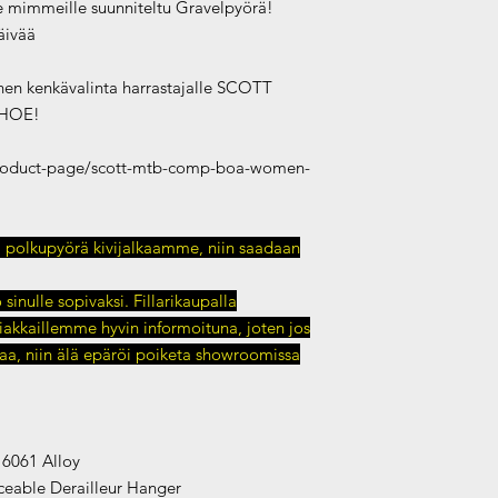
lle mimmeille suunniteltu Gravelpyörä!
äivää
nen kenkävalinta harrastajalle SCOTT
HOE!
product-page/scott-mtb-comp-boa-women-
a polkupyörä kivijalkaamme, niin saadaan
inulle sopivaksi. Fillarikaupalla
kkaillemme hyvin informoituna, joten jos
taa, niin älä epäröi poiketa showroomissa
 6061 Alloy
eable Derailleur Hanger