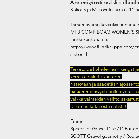
Aivan erityisesti vauhdinnälkäisi
Koko: S ja M luovutusaika n. 14 p
Tämän pyörän kaveriksi erinomai
MTB COMP BOA® WOMEN'S S
Linkki kenkäpariin:
https://www.fillarikauppa.com/
s-shoe-1
Tervetuloa kokeilemaan kengät j
kerrasta paketti kuntoon!
Katsotaan ja säädetään ajoasento s
haluamme myydä polkupyörät asia
vaikka vaihteiden vaihto askarrut
Riihimäellä tai osta netistä!
Frame
Speedster Gravel Disc / D.Butted
SCOTT Gravel geometry / Replac