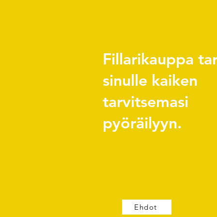
Fillarikauppa ta
sinulle kaiken
tarvitsemasi
pyöräilyyn.
Ehdot