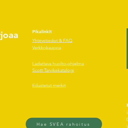
rjoaa
Pikalinkit
Yhteystiedot & FAQ
Verkkokauppa
Ladattava huolto-ohjelma
Scott Tarvikekatalogi
Edustetut merkit
Hae SVEA rahoitus