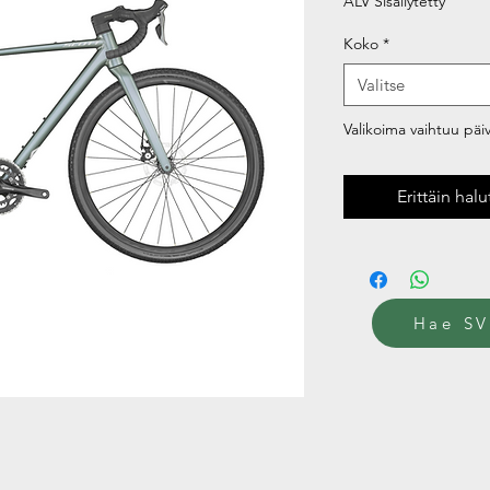
ALV Sisällytetty
Koko
*
Valitse
Valikoima vaihtuu päivi
Erittäin hal
Hae SV