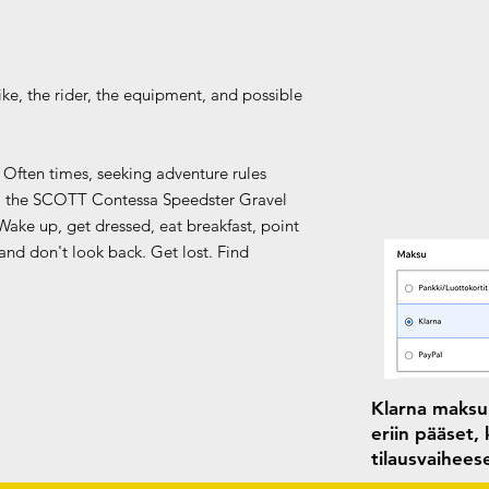
ike, the rider, the equipment, and possible
. Often times, seeking adventure rules
, the SCOTT Contessa Speedster Gravel
. Wake up, get dressed, eat breakfast, point
 and don't look back. Get lost. Find
Klarna maksun
eriin pääset,
tilausvaihee