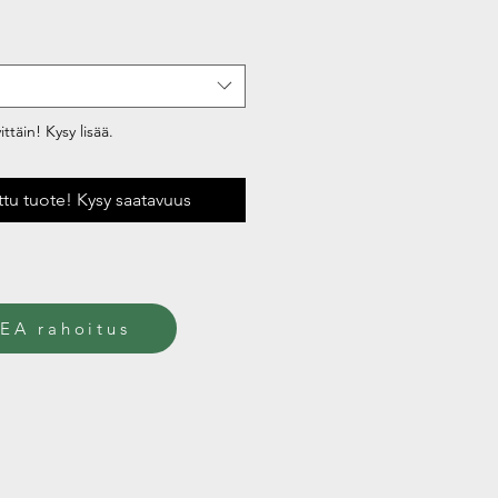
ttäin! Kysy lisää.
uttu tuote! Kysy saatavuus
EA rahoitus