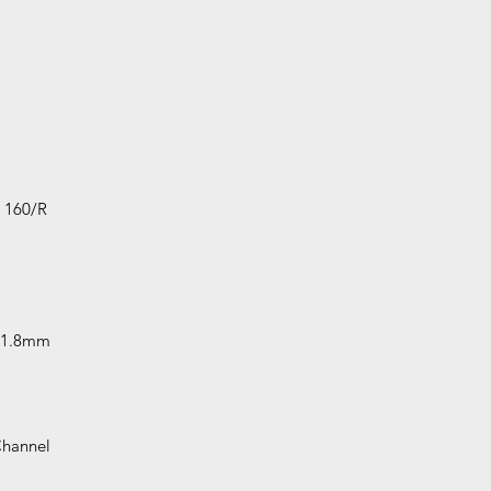
d 160/R
 31.8mm
Channel