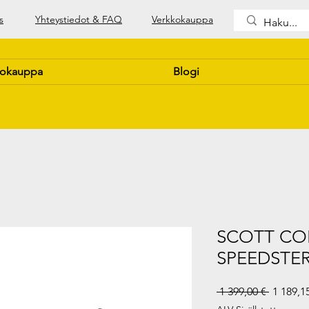
s
Yhteystiedot & FAQ
Verkkokauppa
kokauppa
Blogi
SCOTT CO
SPEEDSTER
Normaal
 1 399,00 € 
1 189,1
hinta