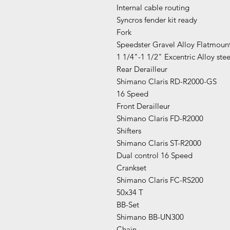
Internal cable routing
Syncros fender kit ready
Fork
Speedster Gravel Alloy Flatmoun
1 1/4"-1 1/2" Excentric Alloy stee
Rear Derailleur
Shimano Claris RD-R2000-GS
16 Speed
Front Derailleur
Shimano Claris FD-R2000
Shifters
Shimano Claris ST-R2000
Dual control 16 Speed
Crankset
Shimano Claris FC-RS200
50x34 T
BB-Set
Shimano BB-UN300
Chain