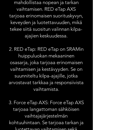
mahdollistaa nopean ja tarkan
vaihtamisen. RED eTap AXS
tarjoaa erinomaisen suorituskyvyn,
keveyden ja luotettavuuden, mikä
tekee siitä suositun valinnan kilpa-
ajajien keskuudessa.
2. RED eTap: RED eTap on SRAMin
huippuluokan mekaaninen
osasarja, joka tarjoaa erinomaisen
vaihtamisen ja kestävyyden. Se on
suunniteltu kilpa-ajajille, jotka
arvostavat tarkkaa ja responsiivista
vaihtamista.
3. Force eTap AXS: Force eTap AXS
tarjoaa langattoman sähköisen
vaihtajajärjestelmän
kohtuuhintaan. Se tarjoaa tarkan ja
luotettavan vaihtamisen sekä