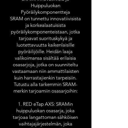
Huippuluokan
Pyöräilykomponentteja
SRAM on tunnettu innovatiivisista
ja korkealaatuisista
pyöräilykomponenteistaan, jotka
tarjoavat suorituskykyä ja
luotettavuutta kaikenlaisille
pyöräilijöille. Heidän laaja
valikoimansa sisältää erilaisia
osasarjoja, jotka on suunniteltu
vastaamaan niin ammattilaisten
kuin harrastajienkin tarpeisiin.
Tutustu alla tarkemmin SRAM-
merkin tarjoamiin osasarjoihin:
1. RED eTap AXS: SRAMin
huippuluokan osasarja, joka
tarjoaa langattoman sähköisen
vaihtajajärjestelmän, joka