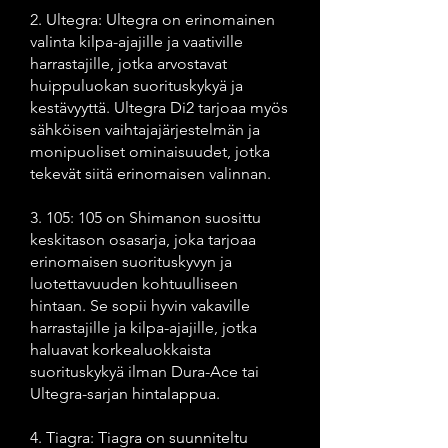
2. Ultegra: Ultegra on erinomainen
valinta kilpa-ajajille ja vaativille
harrastajille, jotka arvostavat
huippuluokan suorituskykyä ja
kestävyyttä. Ultegra Di2 tarjoaa myös
sähköisen vaihtajajärjestelmän ja
monipuoliset ominaisuudet, jotka
tekevät siitä erinomaisen valinnan.
3. 105: 105 on Shimanon suosittu
keskitason osasarja, joka tarjoaa
erinomaisen suorituskyvyn ja
luotettavuuden kohtuulliseen
hintaan. Se sopii hyvin vakaville
harrastajille ja kilpa-ajajille, jotka
haluavat korkealuokkaista
suorituskykyä ilman Dura-Ace tai
Ultegra-sarjan hintalappua.
4. Tiagra: Tiagra on suunniteltu