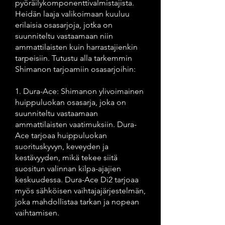
pyöräilykomponenttivalmistajista.
Heidän laaja valikoimaan kuuluu
erilaisia osasarjoja, jotka on
suunniteltu vastaamaan niin
ammattilaisten kuin harrastajienkin
tarpeisiin. Tutustu alla tarkemmin
Shimanon tarjoamiin osasarjoihin:
1. Dura-Ace: Shimanon ylivoimainen
huippuluokan osasarja, joka on
suunniteltu vastaamaan
ammattilaisten vaatimuksiin. Dura-
Ace tarjoaa huippuluokan
suorituskyvyn, keveyden ja
kestävyyden, mikä tekee siitä
suositun valinnan kilpa-ajajien
keskuudessa. Dura-Ace Di2 tarjoaa
myös sähköisen vaihtajajärjestelmän,
joka mahdollistaa tarkan ja nopean
vaihtamisen.