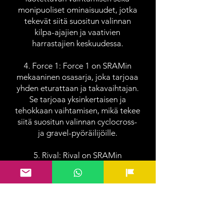
monipuoliset ominaisuudet, jotka
tekevät siitä suositun valinnan
kilpa-ajajien ja vaativien
harrastajien keskuudessa.
4. Force 1: Force 1 on SRAMin
mekaaninen osasarja, joka tarjoaa
yhden eturattaan ja takavaihtajan.
Se tarjoaa yksinkertaisen ja
tehokkaan vaihtamisen, mikä tekee
siitä suositun valinnan cyclocross-
ja gravel-pyöräilijöille.
5. Rival: Rival on SRAMin
keskitason osasarja, joka tarjoaa
hyvän suorituskyvyn ja
luotettavuuden kohtuuhintaan. Se
tarjoaa tarkan vaihtamisen ja
kestävyyden, mikä tekee siitä