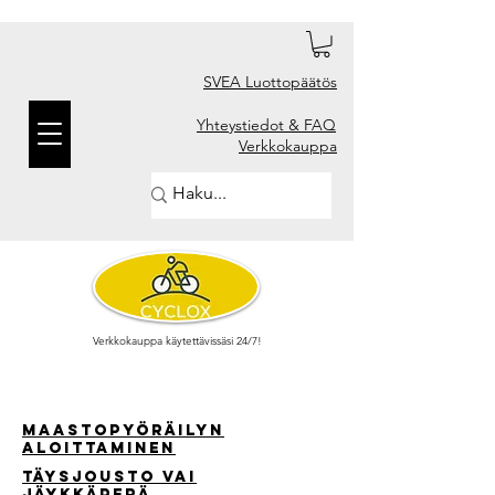
SVEA Luottopäätös
Yhteystiedot & FAQ
Verkkokauppa
Verkkokauppa käytettävissäsi 24/7!
Maastopyöräilyn
aloittaminen
täysjousto vai
jäykkäperä