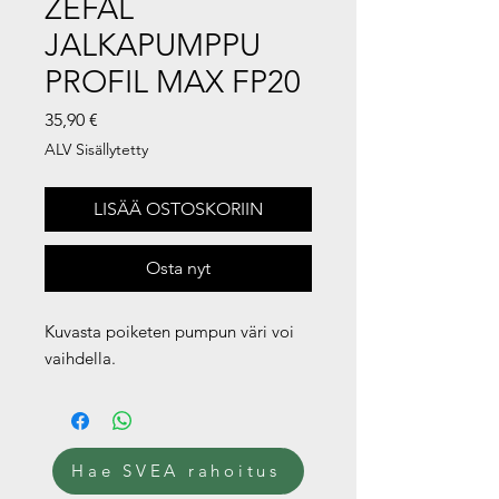
ZEFAL
JALKAPUMPPU
PROFIL MAX FP20
Hinta
35,90 €
ALV Sisällytetty
LISÄÄ OSTOSKORIIN
Osta nyt
Kuvasta poiketen pumpun väri voi
vaihdella.
Hae SVEA rahoitus