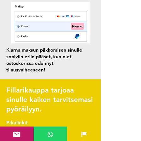
Klarna maksun pilkkomisen sinulle
sopiviin eriin pääset, kun olet
ostoskorissa edennyt
tilausvaiheeseen!
Fillarikauppa tarjoaa
sinulle kaiken tarvitsemasi
pyöräilyyn.
Pikalinkit
Yhteystiedot & FAQ
Verkkokauppa