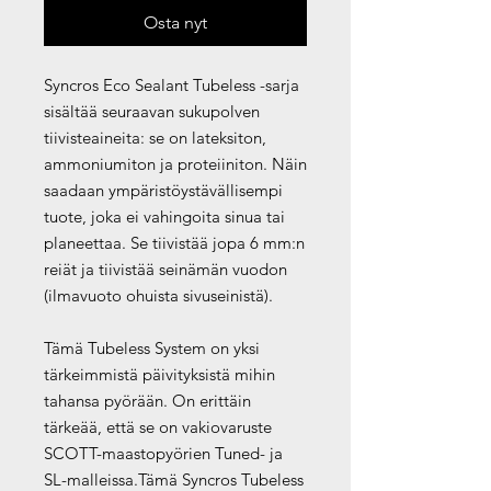
Osta nyt
Syncros Eco Sealant Tubeless -sarja
sisältää seuraavan sukupolven
tiivisteaineita: se on lateksiton,
ammoniumiton ja proteiiniton. Näin
saadaan ympäristöystävällisempi
tuote, joka ei vahingoita sinua tai
planeettaa. Se tiivistää jopa 6 mm:n
reiät ja tiivistää seinämän vuodon
(ilmavuoto ohuista sivuseinistä).
Tämä Tubeless System on yksi
tärkeimmistä päivityksistä mihin
tahansa pyörään. On erittäin
tärkeää, että se on vakiovaruste
SCOTT-maastopyörien Tuned- ja
SL-malleissa.Tämä Syncros Tubeless