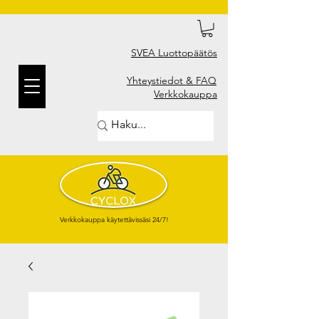
SVEA Luottopäätös
Yhteystiedot & FAQ
Verkkokauppa
Verkkokauppa käytettävissäsi 24/7!