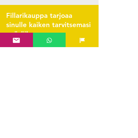
Fillarikauppa tarjoaa
sinulle kaiken tarvitsemasi
pyöräilyyn.
Pikalinkit
Yhteystiedot & FAQ
Verkkokauppa
Ladattava huolto-ohjelma
Scott Tarvikekatalogi
Edustetut merkit
Hae SVEA rahoitus