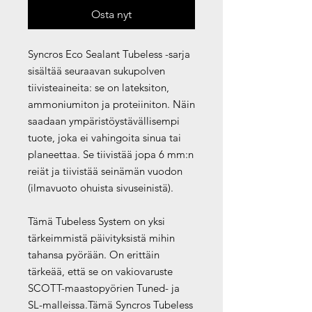
Osta nyt
Syncros Eco Sealant Tubeless -sarja
sisältää seuraavan sukupolven
tiivisteaineita: se on lateksiton,
ammoniumiton ja proteiiniton. Näin
saadaan ympäristöystävällisempi
tuote, joka ei vahingoita sinua tai
planeettaa. Se tiivistää jopa 6 mm:n
reiät ja tiivistää seinämän vuodon
(ilmavuoto ohuista sivuseinistä).
Tämä Tubeless System on yksi
tärkeimmistä päivityksistä mihin
tahansa pyörään. On erittäin
tärkeää, että se on vakiovaruste
SCOTT-maastopyörien Tuned- ja
SL-malleissa.Tämä Syncros Tubeless