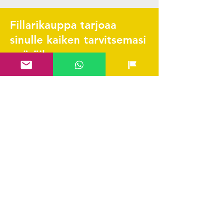
Fillarikauppa tarjoaa
sinulle kaiken tarvitsemasi
pyöräilyyn.
Pikalinkit
Yhteystiedot & FAQ
Verkkokauppa
Ladattava huolto-ohjelma
Scott Tarvikekatalogi
Edustetut merkit
Hae SVEA rahoitus