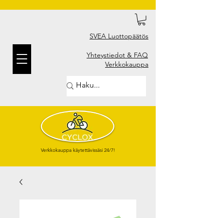
SVEA Luottopäätös
Yhteystiedot & FAQ
Verkkokauppa
Verkkokauppa käytettävissäsi 24/7!