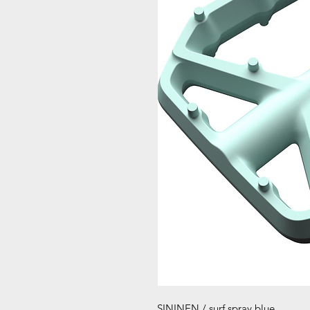
SININEN / surf spray blue