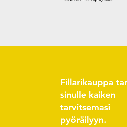
Fillarikauppa ta
sinulle kaiken
tarvitsemasi
pyöräilyyn.