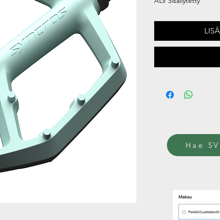
ALV Sisällytetty
LIS
Hae SV