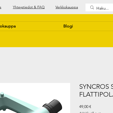
s
Yhteystiedot & FAQ
Verkkokauppa
kokauppa
Blogi
SYNCROS S
FLATTIPOL
Hinta
49,00 €