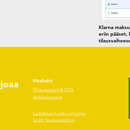
Klarna maksun
eriin pääset,
tilausvaihee
rjoaa
Pikalinkit
Yhteystiedot & FAQ
Verkkokauppa
Ladattava huolto-ohjelma
Scott Tarvikekatalogi