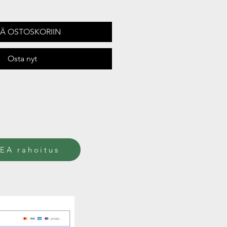
ÄÄ OSTOSKORIIN
Osta nyt
EA rahoitus