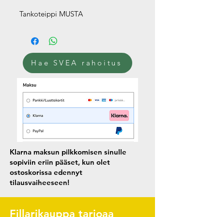
Tankoteippi MUSTA
Hae SVEA rahoitus
Klarna maksun pilkkomisen sinulle
sopiviin eriin pääset, kun olet
ostoskorissa edennyt
tilausvaiheeseen!
Fillarikauppa tarjoaa