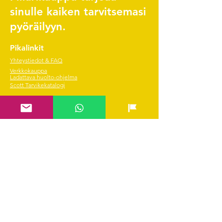
sinulle kaiken tarvitsemasi
pyöräilyyn.
Pikalinkit
Yhteystiedot & FAQ
Verkkokauppa
Ladattava huolto-ohjelma
Scott Tarvikekatalogi
Edustetut merkit
Hae SVEA rahoitus