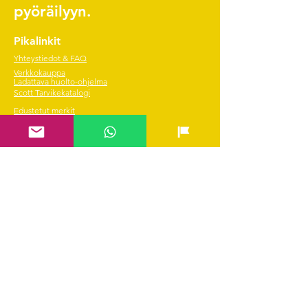
pyöräilyyn.
Pikalinkit
Yhteystiedot & FAQ
Verkkokauppa
Ladattava huolto-ohjelma
Scott Tarvikekatalogi
Edustetut merkit
Hae SVEA rahoitus
Kysyttävää?