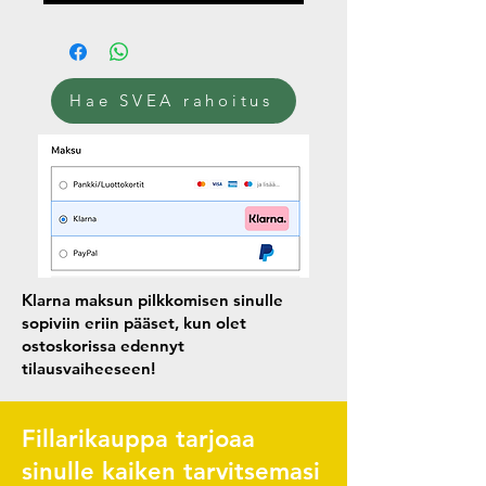
Hae SVEA rahoitus
Klarna maksun pilkkomisen sinulle
sopiviin eriin pääset, kun olet
ostoskorissa edennyt
tilausvaiheeseen!
Fillarikauppa tarjoaa
sinulle kaiken tarvitsemasi