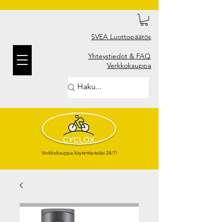
SVEA Luottopäätös
Yhteystiedot & FAQ
Verkkokauppa
Verkkokauppa käytettävissäsi 24/7!