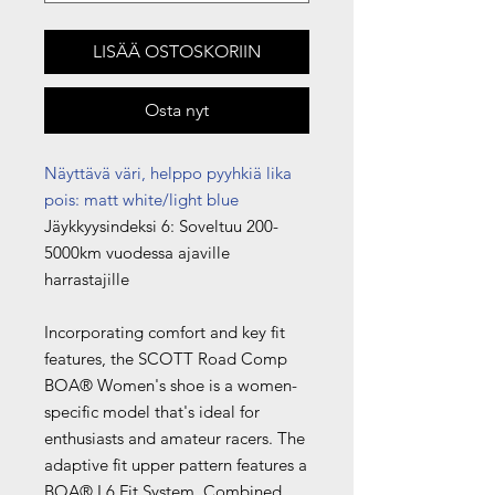
LISÄÄ OSTOSKORIIN
Osta nyt
Näyttävä väri, helppo pyyhkiä lika
pois: matt white/light blue
Jäykkyysindeksi 6: Soveltuu 200-
5000km vuodessa ajaville
harrastajille
Incorporating comfort and key fit
features, the SCOTT Road Comp
BOA® Women's shoe is a women-
specific model that's ideal for
enthusiasts and amateur racers. The
adaptive fit upper pattern features a
BOA® L6 Fit System. Combined