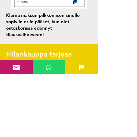
Klarna maksun pilkkomisen sinulle
sopiviin eriin pääset, kun olet
ostoskorissa edennyt
tilausvaiheeseen!
Fillarikauppa tarjoaa
sinulle kaiken tarvitsemasi
pyöräilyyn.
Pikalinkit
Yhteystiedot & FAQ
Verkkokauppa
Ladattava huolto-ohjelma
Scott Tarvikekatalogi
Edustetut merkit
Hae SVEA rahoitus