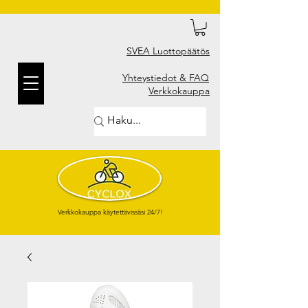
SVEA Luottopäätös
Yhteystiedot & FAQ
Verkkokauppa
Verkkokauppa käytettävissäsi 24/7!