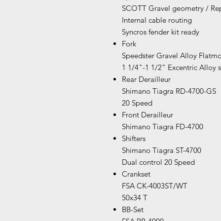
SCOTT Gravel geometry / Rep
Internal cable routing
Syncros fender kit ready
Fork
Speedster Gravel Alloy Flatmo
1 1/4"-1 1/2" Excentric Alloy 
Rear Derailleur
Shimano Tiagra RD-4700-GS
20 Speed
Front Derailleur
Shimano Tiagra FD-4700
Shifters
Shimano Tiagra ST-4700
Dual control 20 Speed
Crankset
FSA CK-4003ST/WT
50x34 T
BB-Set