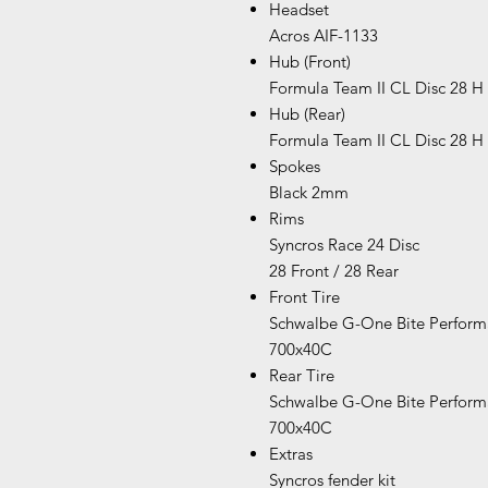
Headset
Acros AIF-1133
Hub (Front)
Formula Team II CL Disc 28 H
Hub (Rear)
Formula Team II CL Disc 28 H
Spokes
Black 2mm
Rims
Syncros Race 24 Disc
28 Front / 28 Rear
Front Tire
Schwalbe G-One Bite Perfor
700x40C
Rear Tire
Schwalbe G-One Bite Perfor
700x40C
Extras
Syncros fender kit