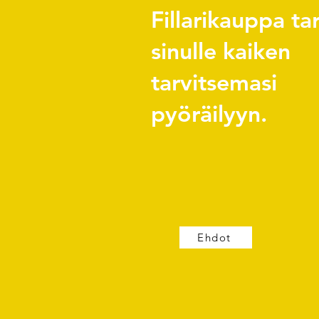
Fillarikauppa ta
sinulle kaiken
tarvitsemasi
pyöräilyyn.
Ehdot