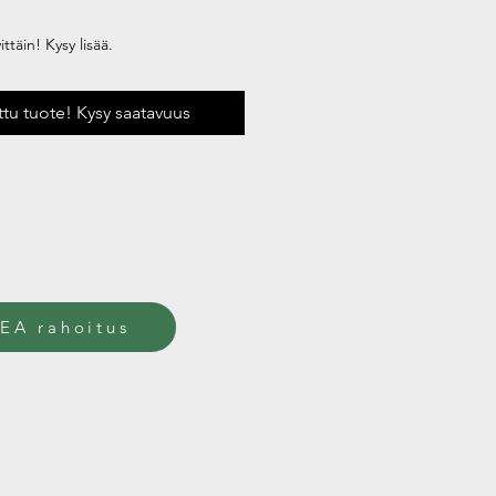
ttäin! Kysy lisää.
uttu tuote! Kysy saatavuus
EA rahoitus