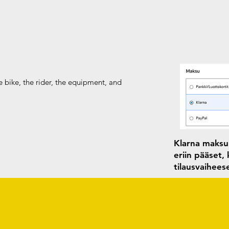
e bike, the rider, the equipment, and
Klarna maksun
eriin pääset,
tilausvaihee