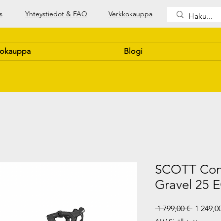
s
Yhteystiedot & FAQ
Verkkokauppa
kokauppa
Blogi
SCOTT Cont
Gravel 25 
Normaal
 1 799,00 € 
1 249,0
hinta