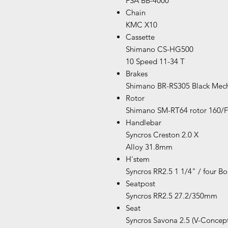
FSA BB-4000
Chain
KMC X10
Cassette
Shimano CS-HG500
10 Speed 11-34 T
Brakes
Shimano BR-RS305 Black Mech
Rotor
Shimano SM-RT64 rotor 160/F
Handlebar
Syncros Creston 2.0 X
Alloy 31.8mm
H'stem
Syncros RR2.5 1 1/4" / four B
Seatpost
Syncros RR2.5 27.2/350mm
Seat
Syncros Savona 2.5 (V-Concep