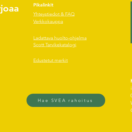
rjoaa
Pikalinkit
Yhteystiedot & FAQ
Verkkokauppa
Ladattava huolto-ohjelma
Scott Tarvikekatalogi
Edustetut merkit
Hae SVEA rahoitus