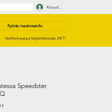
Kirjaudu sisään
Pyörän hankintainfo
Verkkokauppa käytettävissäsi 24/7!
essa Speedster
EQ
i
Alehinta
0 €