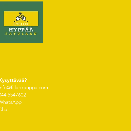
Kysyttävää?
info@fillarikauppa.com
044 5547602
WhatsApp
Chat