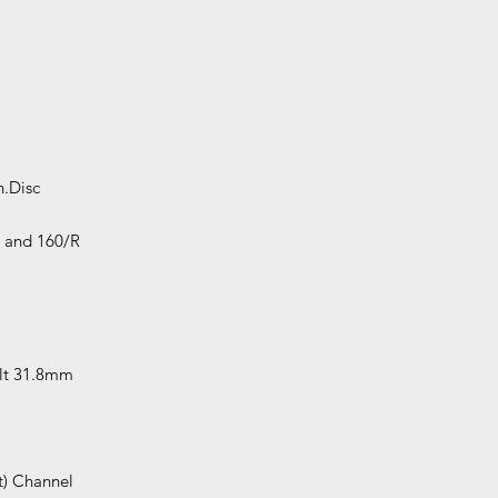
.Disc
 and 160/R
olt 31.8mm
t) Channel