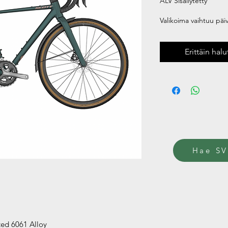
ALV Sisällytetty
Valikoima vaihtuu päivi
Erittäin hal
Hae SV
ted 6061 Alloy