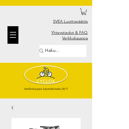
SVEA Luottopäätös
Yhteystiedot & FAQ
Verkkokauppa
Verkkokauppa käytettävissäsi 24/7!