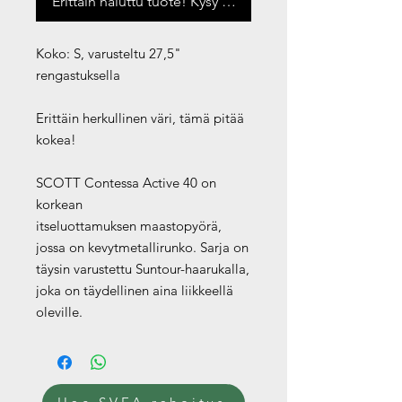
Erittäin haluttu tuote! Kysy saatavuus
Koko: S, varusteltu 27,5"
rengastuksella
Erittäin herkullinen väri, tämä pitää
kokea!
SCOTT Contessa Active 40 on
korkean
itseluottamuksen maastopyörä,
jossa on kevytmetallirunko. Sarja on
täysin varustettu Suntour-haarukalla,
joka on täydellinen aina liikkeellä
oleville.