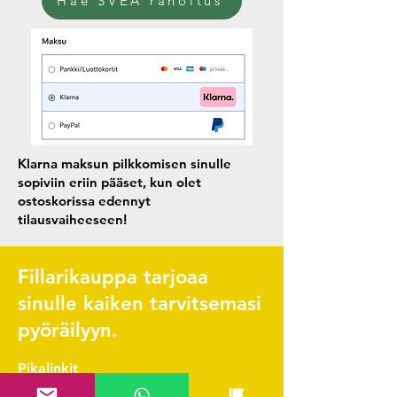
Hae SVEA rahoitus
Klarna maksun pilkkomisen sinulle
sopiviin eriin pääset, kun olet
ostoskorissa edennyt
tilausvaiheeseen!
Fillarikauppa tarjoaa
sinulle kaiken tarvitsemasi
pyöräilyyn.
Pikalinkit
Yhteystiedot & FAQ