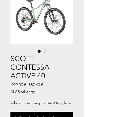
SCOTT
CONTESSA
ACTIVE 40
Normaali
Alehinta
 929,00 € 
557,40 €
hinta
ALV Sisällytetty
Valikoima vaihtuu päivittäin! Kysy lisää.