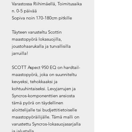
Varastossa Riihimäellä, Toimitusaika
n. 0-5 päivää
Sopiva noin 170-180cm pitkille
Täyteen varusteltu Scottin
maastopyörä lokasuojilla,
joustohaarukalla ja turvallisilla
jarruilla!
SCOTT Aspect 950 EQ on hardtail-
maastopyörä, joka on suunniteltu
kevyeksi, tehokkaaksi ja
kohtuuhintaiseksi. Levyjarrujen ja
Syncros-komponenttien ansiosta
tämä pyörä on täydellinen
aloittelijalle tai budjettitietoiselle
maastopyöräilijälle. Tämä malli on
varustettu Syncros-lokasuojasarjalla
ja jalustalla.