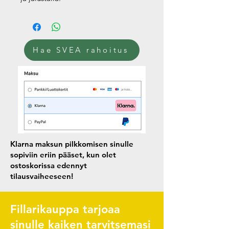
Hae SVEA rahoitus
Klarna maksun pilkkomisen sinulle
sopiviin eriin pääset, kun olet
ostoskorissa edennyt
tilausvaiheeseen!
Fillarikauppa tarjoaa
sinulle kaiken tarvitsemasi