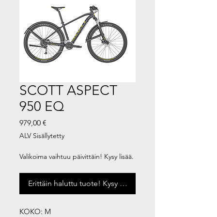
SCOTT ASPECT
950 EQ
Hinta
979,00 €
ALV Sisällytetty
Valikoima vaihtuu päivittäin! Kysy lisää.
Erittäin haluttu tuote! Kysy saatavuus
KOKO: M