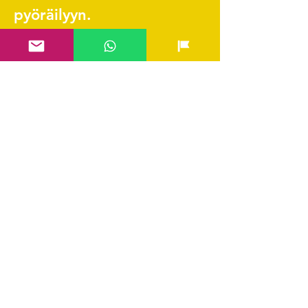
pyöräilyyn.
Pikalinkit
Yhteystiedot & FAQ
Verkkokauppa
Ladattava huolto-ohjelma
Scott Tarvikekatalogi
Edustetut merkit
Hae SVEA rahoitus
Kysyttävää?