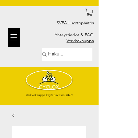
SVEA Luottopäätös
Yhteystiedot & FAQ
Verkkokauppa
Verkkokauppa käytettävissäsi 24/7!