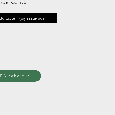
ttäin! Kysy lisää.
uttu tuote! Kysy saatavuus
EA rahoitus