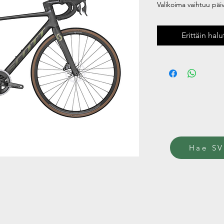
Valikoima vaihtuu päivi
Erittäin hal
Hae SV