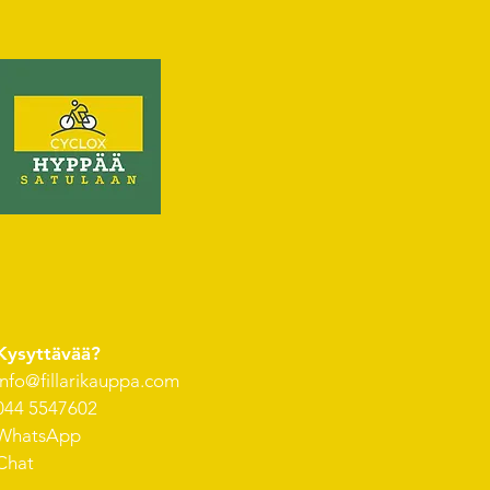
Kysyttävää?
info@fillarikauppa.com
044 5547602
WhatsApp
Chat