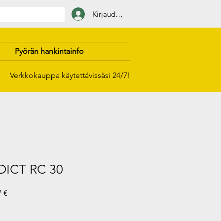
Kirjaudu sisään
Pyörän hankintainfo
Verkkokauppa käytettävissäsi 24/7!
ICT RC 30
i
Alehinta
7 €