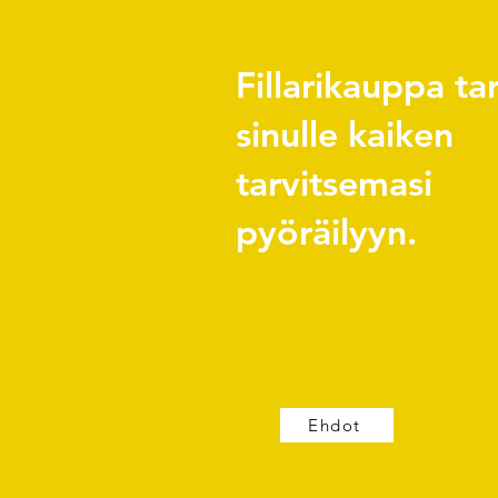
Fillarikauppa ta
sinulle kaiken
tarvitsemasi
pyöräilyyn.
Ehdot