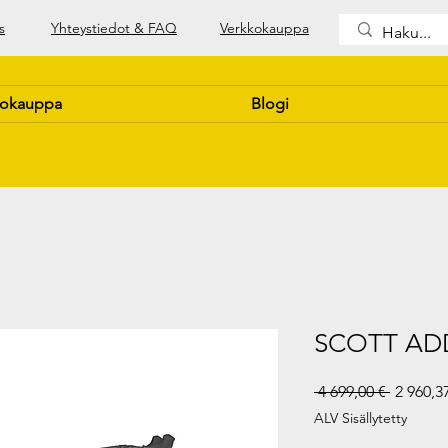
s
Yhteystiedot & FAQ
Verkkokauppa
kokauppa
Blogi
SCOTT ADD
Normaal
 4 699,00 € 
2 960,3
hinta
ALV Sisällytetty