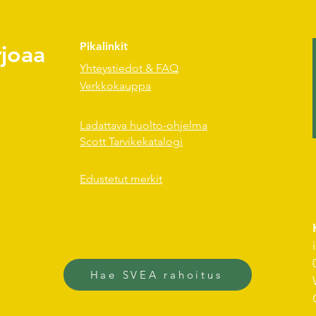
rjoaa
Pikalinkit
Yhteystiedot & FAQ
Verkkokauppa
Ladattava huolto-ohjelma
Scott Tarvikekatalogi
Edustetut merkit
Hae SVEA rahoitus