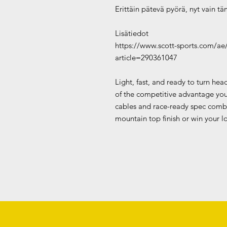
Erittäin pätevä pyörä, nyt vain t
Lisätiedot
https://www.scott-sports.com/ae/
article=290361047
Light, fast, and ready to turn he
of the competitive advantage you
cables and race-ready spec combin
mountain top finish or win your lo