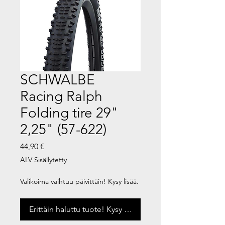
SCHWALBE
Racing Ralph
Folding tire 29"
2,25" (57-622)
Hinta
44,90 €
ALV Sisällytetty
Valikoima vaihtuu päivittäin! Kysy lisää.
Erittäin haluttu tuote! Kysy saatavuus