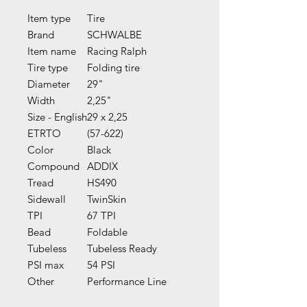
Item type
Tire
Brand
SCHWALBE
Item name
Racing Ralph
Tire type
Folding tire
Diameter
29"
Width
2,25"
Size - English
29 x 2,25
ETRTO
(57-622)
Color
Black
Compound
ADDIX
Tread
HS490
Sidewall
TwinSkin
TPI
67 TPI
Bead
Foldable
Tubeless
Tubeless Ready
PSI max
54 PSI
Other
Performance Line