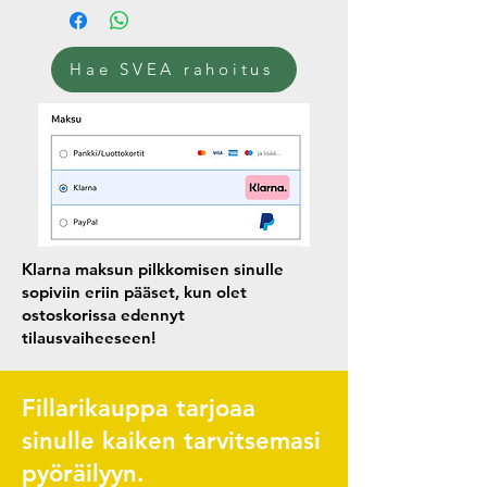
Hae SVEA rahoitus
Klarna maksun pilkkomisen sinulle
sopiviin eriin pääset, kun olet
ostoskorissa edennyt
tilausvaiheeseen!
Fillarikauppa tarjoaa
sinulle kaiken tarvitsemasi
pyöräilyyn.