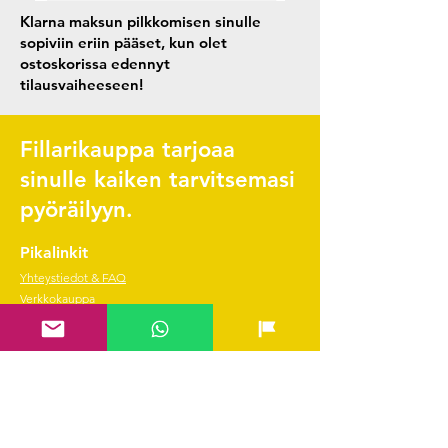
Klarna maksun pilkkomisen sinulle
sopiviin eriin pääset, kun olet
ostoskorissa edennyt
tilausvaiheeseen!
Fillarikauppa tarjoaa
sinulle kaiken tarvitsemasi
pyöräilyyn.
Pikalinkit
Yhteystiedot & FAQ
Verkkokauppa
Ladattava huolto-ohjelma
Scott Tarvikekatalogi
Edustetut merkit
Hae SVEA rahoitus