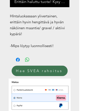
Erittäin haluttu tuote! Kysy saatavuus
HIntaluokassaan ylivertainen,
erittäin hyvin hengittävä ja hyvän
näköinen maantie/ gravel / aktiivi
kypärä!
-Mips löytyy luonnollisesti!
Hae SVEA rahoitus