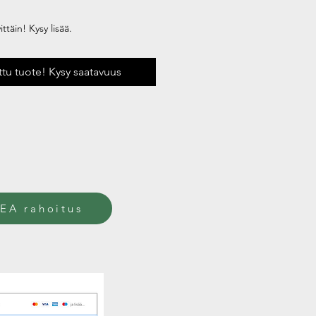
ttäin! Kysy lisää.
uttu tuote! Kysy saatavuus
EA rahoitus