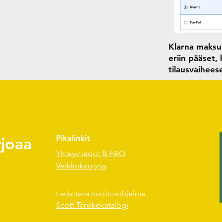
Klarna maksun
eriin pääset,
tilausvaihee
rjoaa
Pikalinkit
Yhteystiedot & FAQ
Verkkokauppa
Ladattava huolto-ohjelma
Scott Tarvikekatalogi