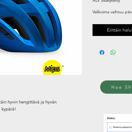
ALV Sisällytetty
Valikoima vaihtuu päivi
Erittäin hal
Hae SV
täin hyvin hengittävä ja hyvän
i kypärä!