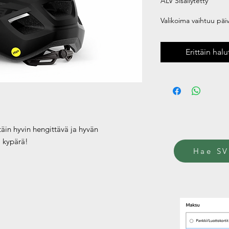
ALV Sisällytetty
Valikoima vaihtuu päivi
Erittäin hal
täin hyvin hengittävä ja hyvän
i kypärä!
Hae SV