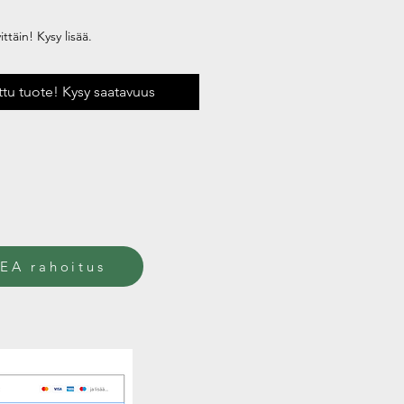
ttäin! Kysy lisää.
uttu tuote! Kysy saatavuus
EA rahoitus