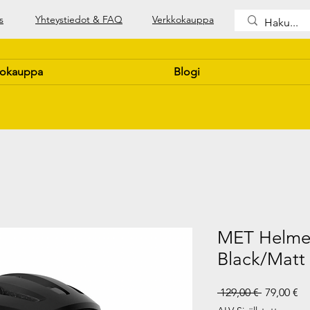
s
Yhteystiedot & FAQ
Verkkokauppa
kokauppa
Blogi
MET Helmet
Black/Matt
Normaali
Al
 129,00 € 
79,00 €
hinta