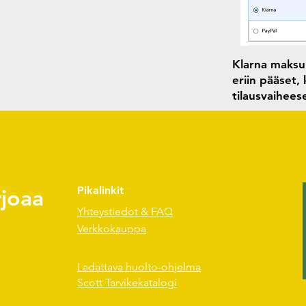
Klarna maksun
eriin pääset,
tilausvaihee
rjoaa
Pikalinkit
Yhteystiedot & FAQ
Verkkokauppa
Ladattava huolto-ohjelma
Scott Tarvikekatalogi