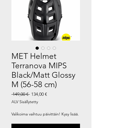
MET Helmet
Terranova MIPS
Black/Matt Glossy
M (56-58 cm)
Normaali
Alehinta
 149,00 € 
134,00 €
hinta
ALV Sisällytetty
Valikoima vaihtuu päivittäin! Kysy lisää.