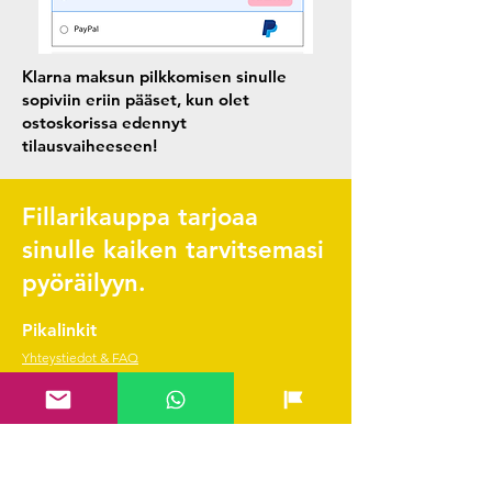
Klarna maksun pilkkomisen sinulle
sopiviin eriin pääset, kun olet
ostoskorissa edennyt
tilausvaiheeseen!
Fillarikauppa tarjoaa
sinulle kaiken tarvitsemasi
pyöräilyyn.
Pikalinkit
Yhteystiedot & FAQ
Verkkokauppa
Ladattava huolto-ohjelma
Scott Tarvikekatalogi
Edustetut merkit
Hae SVEA rahoitus