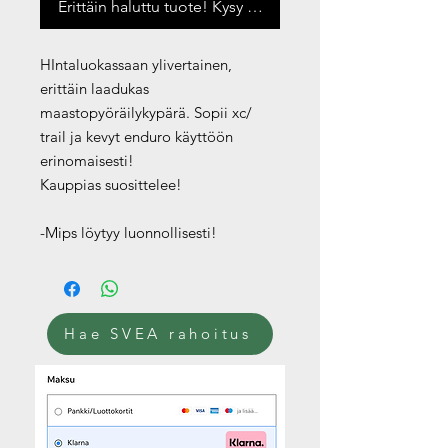
Erittäin haluttu tuote! Kysy saatavuus
HIntaluokassaan ylivertainen,
erittäin laadukas
maastopyöräilykypärä. Sopii xc/
trail ja kevyt enduro käyttöön
erinomaisesti!
Kauppias suosittelee!
-Mips löytyy luonnollisesti!
Hae SVEA rahoitus