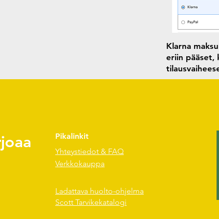
Klarna maksun
eriin pääset,
tilausvaihee
rjoaa
Pikalinkit
Yhteystiedot & FAQ
Verkkokauppa
Ladattava huolto-ohjelma
Scott Tarvikekatalogi