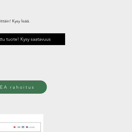
ehinta
ttäin! Kysy lisää.
uttu tuote! Kysy saatavuus
EA rahoitus