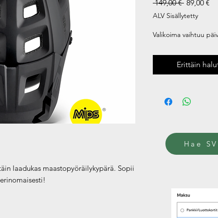
Normaali
Al
 149,00 € 
89,00 €
hinta
ALV Sisällytetty
Valikoima vaihtuu päivi
Erittäin hal
Hae SV
ttäin laadukas maastopyöräilykypärä. Sopii
 erinomaisesti!