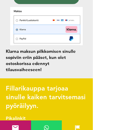
Klarna maksun pilkkomisen sinulle
sopiviin eriin pääset, kun olet
ostoskorissa edennyt
tilausvaiheeseen!
Fillarikauppa tarjoaa
sinulle kaiken tarvitsemasi
pyöräilyyn.
Pikalinkit
Yhteystiedot & FAQ