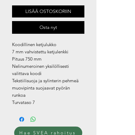
LISÄÄ OSTOSKORIIN
Osta nyt
Koodillinen ketjulukko
7 mm vahvistettu ketjulenkki
Pituus 750 mm
Nelinumeroinen yksilöllisesti
valittava koodi
Tekstiilisuoja ja sylinterin pehmeä
muovipinta suojaavat pyörän
runkoa
Turvataso 7
Hae SVEA rahoitus