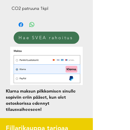
CO2 patruuna 1kpl
Hae SVEA rahoitus
Klarna maksun pilkkomisen sinulle
sopiviin eriin pääset, kun olet
ostoskorissa edennyt
tilausvaiheeseen!
Fillarikauppa tarjoaa