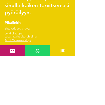
sinulle kaiken tarvitsemasi
pyöräilyyn.
Pikalinkit
Yhteystiedot & FAQ
Verkkokauppa
Ladattava huolto-ohjelma
Scott Tarvikekatalogi
Edustetut merkit
Hae SVEA rahoitus