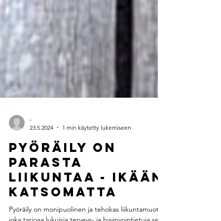
-
23.5.2024
1 min käytetty lukemiseen
pyöräily on
parasta
liikuntaa - ikään