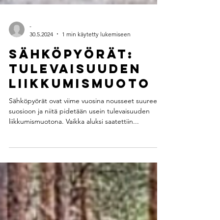
-
30.5.2024
1 min käytetty lukemiseen
Sähköpyörät:
Tulevaisuuden
Liikkumismuoto
Sähköpyörät ovat viime vuosina nousseet suureen
suosioon ja niitä pidetään usein tulevaisuuden
liikkumismuotona. Vaikka aluksi saatettiin...