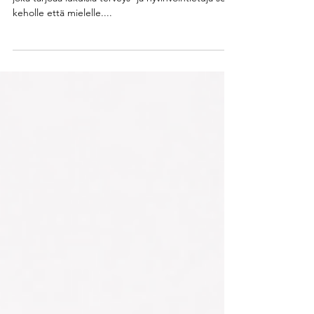
katsomatta
Pyöräily on monipuolinen ja tehokas liikuntamuoto,
joka tarjoaa lukuisia terveys- ja hyvinvointietuja sekä
keholle että mielelle....