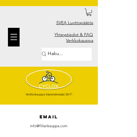
SVEA Luottopäätös
Yhteystiedot & FAQ
Verkkokauppa
Verkkokauppa käytettävissäsi 24/7!
EMAIL
info@fillarikauppa.com