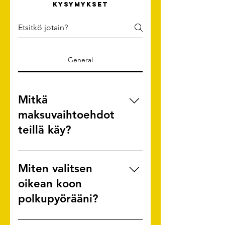
kysymykset
General
Mitkä
maksuvaihtoehdot
teillä käy?
Vaihtoehtoja ja erilaisia
maksuaikoja meidän kautta
Miten valitsen
asioidessa on lukemattomasti. Voit
oikean koon
rauhassa miettiä, haetko rahoitusta
polkupyörääni?
verkossa jo etukäteen, vai haetko
rahoitusta myymälässämme.
Voit käyttää Cyclox-