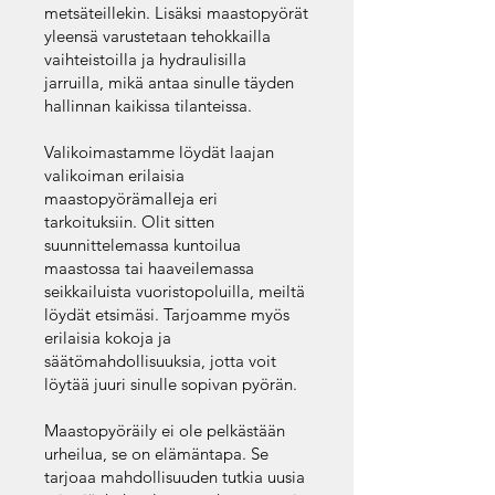
metsäteillekin. Lisäksi maastopyörät
yleensä varustetaan tehokkailla
vaihteistoilla ja hydraulisilla
jarruilla, mikä antaa sinulle täyden
hallinnan kaikissa tilanteissa.
Valikoimastamme löydät laajan
valikoiman erilaisia
maastopyörämalleja eri
tarkoituksiin. Olit sitten
suunnittelemassa kuntoilua
maastossa tai haaveilemassa
seikkailuista vuoristopoluilla, meiltä
löydät etsimäsi. Tarjoamme myös
erilaisia kokoja ja
säätömahdollisuuksia, jotta voit
löytää juuri sinulle sopivan pyörän.
Maastopyöräily ei ole pelkästään
urheilua, se on elämäntapa. Se
tarjoaa mahdollisuuden tutkia uusia