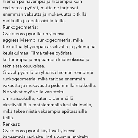
hieman painavampia ja hitaampia kuin
cyclocross-pyörät, mutta ne tarjoavat
enemmän vakautta ja mukavuutta pitkillä
matkoilla ja epätasaisilla teillä.
Runkogeometria:
Cyclocross-pyörillä on yleensä
aggressiivisempi runkogeometria, mikä
tarkoittaa lyhyempää akseliväliä ja jyrkempää
keulakulmaa. Tämä tekee pyöristä
ketterämpiä ja nopeampia käännöksissä ja
teknisissä osuuksissa.
Gravel-pyörillä on yleensä hieman rennompi
runkogeometria, mikä tarjoaa enemmän
vakautta ja mukavuutta pidemmillä matkoilla.
Ne voivat myös olla varusteltu
ominaisuuksilla, kuten pidemmällä
akselivälillä ja matalammalla keulakulmalla,
mikä tekee niistä vakaampia epätasaisilla
teillä.
Renkaat:
Cyclocross-pyörät käyttävät yleensä
kapeampia renkaita, jotka ovat suunniteltu