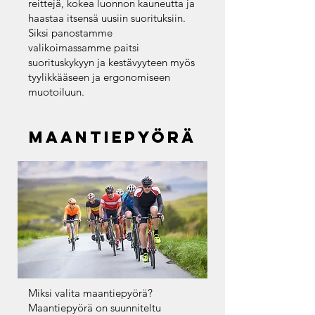
reittejä, kokea luonnon kauneutta ja
haastaa itsensä uusiin suorituksiin.
Siksi panostamme
valikoimassamme paitsi
suorituskykyyn ja kestävyyteen myös
tyylikkääseen ja ergonomiseen
muotoiluun.
maantiepyörä
Miksi valita maantiepyörä?
Maantiepyörä on suunniteltu