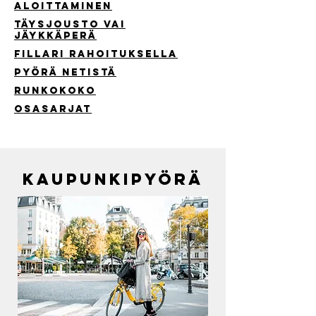
aloittaminen
täysjousto vai
jäykkäperä
FiLlari rahoituksella
pyörä netistä
runkokoko
osasarjat
kaupunkipyörä