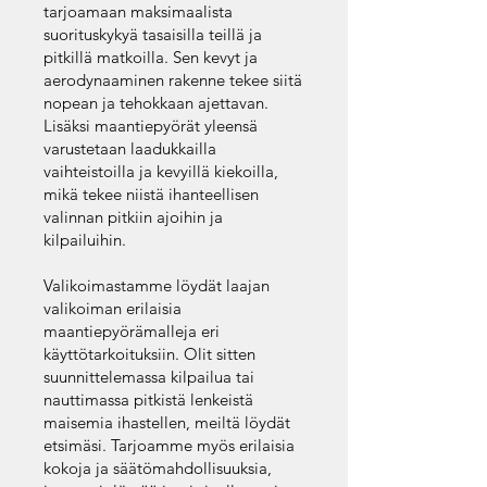
tarjoamaan maksimaalista
suorituskykyä tasaisilla teillä ja
pitkillä matkoilla. Sen kevyt ja
aerodynaaminen rakenne tekee siitä
nopean ja tehokkaan ajettavan.
Lisäksi maantiepyörät yleensä
varustetaan laadukkailla
vaihteistoilla ja kevyillä kiekoilla,
mikä tekee niistä ihanteellisen
valinnan pitkiin ajoihin ja
kilpailuihin.
Valikoimastamme löydät laajan
valikoiman erilaisia
maantiepyörämalleja eri
käyttötarkoituksiin. Olit sitten
suunnittelemassa kilpailua tai
nauttimassa pitkistä lenkeistä
maisemia ihastellen, meiltä löydät
etsimäsi. Tarjoamme myös erilaisia
kokoja ja säätömahdollisuuksia,