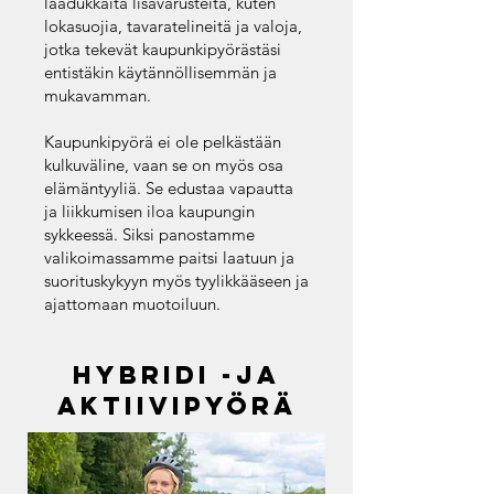
laadukkaita lisävarusteita, kuten
lokasuojia, tavaratelineitä ja valoja,
jotka tekevät kaupunkipyörästäsi
entistäkin käytännöllisemmän ja
mukavamman.
Kaupunkipyörä ei ole pelkästään
kulkuväline, vaan se on myös osa
elämäntyyliä. Se edustaa vapautta
ja liikkumisen iloa kaupungin
sykkeessä. Siksi panostamme
valikoimassamme paitsi laatuun ja
suorituskykyyn myös tyylikkääseen ja
ajattomaan muotoiluun.
Hybridi -ja
aktiivipyörä