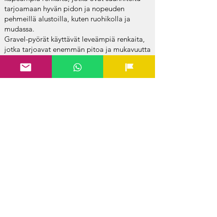
tarjoamaan hyvän pidon ja nopeuden
pehmeillä alustoilla, kuten ruohikolla ja
mudassa.
Gravel-pyörät käyttävät leveämpiä renkaita,
jotka tarjoavat enemmän pitoa ja mukavuutta
epätasaisilla teillä ja sorateillä. Näillä
renkailla on yleensä karkeampi kuvio ja ne
voivat olla tubeless-yhteensopivia, mikä
tarjoaa paremman suojan rengasrikkoja
vastaan.
C
yclocross-pyörät ovat erikoistuneempia
kilpailukäyttöön lyhyissä, teknisissä
cyclocross-kisoissa, kun taas gravel-pyörät
ovat monipuolisempia ja soveltuvat
paremmin pidemmille seikkailuajoille ja
retkipyöräilyyn vaihtelevissa maasto-
olosuhteissa.