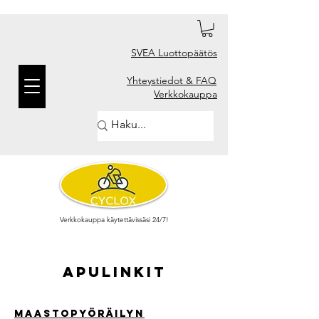
SVEA Luottopäätös
Yhteystiedot & FAQ
Verkkokauppa
Verkkokauppa käytettävissäsi 24/7!
apulinkit
Maastopyöräilyn