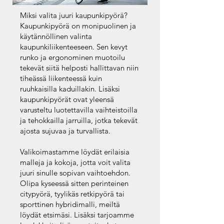
Miksi valita juuri kaupunkipyörä?
Kaupunkipyörä on monipuolinen ja
käytännöllinen valinta
kaupunkiliikenteeseen. Sen kevyt
runko ja ergonominen muotoilu
tekevät siitä helposti hallittavan niin
tiheässä liikenteessä kuin
ruuhkaisilla kaduillakin. Lisäksi
kaupunkipyörät ovat yleensä
varusteltu luotettavilla vaihteistoilla
ja tehokkailla jarruilla, jotka tekevät
ajosta sujuvaa ja turvallista.
Valikoimastamme löydät erilaisia
malleja ja kokoja, jotta voit valita
juuri sinulle sopivan vaihtoehdon.
Olipa kyseessä sitten perinteinen
citypyörä, tyylikäs retkipyörä tai
sporttinen hybridimalli, meiltä
löydät etsimäsi. Lisäksi tarjoamme