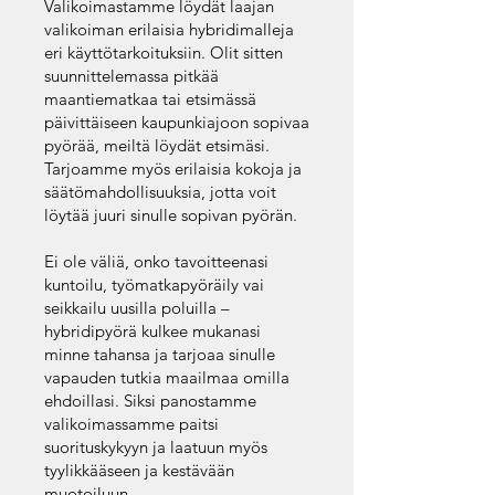
Valikoimastamme löydät laajan
valikoiman erilaisia hybridimalleja
eri käyttötarkoituksiin. Olit sitten
suunnittelemassa pitkää
maantiematkaa tai etsimässä
päivittäiseen kaupunkiajoon sopivaa
pyörää, meiltä löydät etsimäsi.
Tarjoamme myös erilaisia kokoja ja
säätömahdollisuuksia, jotta voit
löytää juuri sinulle sopivan pyörän.
Ei ole väliä, onko tavoitteenasi
kuntoilu, työmatkapyöräily vai
seikkailu uusilla poluilla –
hybridipyörä kulkee mukanasi
minne tahansa ja tarjoaa sinulle
vapauden tutkia maailmaa omilla
ehdoillasi. Siksi panostamme
valikoimassamme paitsi
suorituskykyyn ja laatuun myös
tyylikkääseen ja kestävään
muotoiluun.