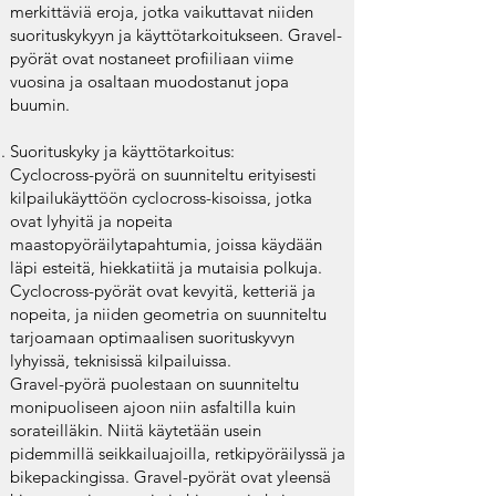
merkittäviä eroja, jotka vaikuttavat niiden
suorituskykyyn ja käyttötarkoitukseen. Gravel-
pyörät ovat nostaneet profiiliaan viime
vuosina ja osaltaan muodostanut jopa
buumin.
Suorituskyky ja käyttötarkoitus:
Cyclocross-pyörä on suunniteltu erityisesti
kilpailukäyttöön cyclocross-kisoissa, jotka
ovat lyhyitä ja nopeita
maastopyöräilytapahtumia, joissa käydään
läpi esteitä, hiekkatiitä ja mutaisia polkuja.
Cyclocross-pyörät ovat kevyitä, ketteriä ja
nopeita, ja niiden geometria on suunniteltu
tarjoamaan optimaalisen suorituskyvyn
lyhyissä, teknisissä kilpailuissa.
Gravel-pyörä puolestaan on suunniteltu
monipuoliseen ajoon niin asfaltilla kuin
sorateilläkin. Niitä käytetään usein
pidemmillä seikkailuajoilla, retkipyöräilyssä ja
bikepackingissa. Gravel-pyörät ovat yleensä