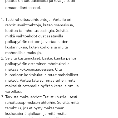
päätös on taloudellisesti järkevä ja sopii
omaan tilanteeseesi.
Tutki rahoitusvaihtoehtoja: Vertaile eri
rahoitusvaihtoehtoja, kuten osamaksua,
luottoa tai rahoitusleasingia. Selvitä,
mitkä vaihtoehdot ovat saatavilla
polkupyörän ostoon ja vertaa niiden
kustannuksia, kuten korkoja ja muita
mahdollisia maksuja.
Selvitä kustannukset: Laske, kuinka paljon
polkupyörän ostaminen rahoituksella
maksaa kokonaisuudessaan. Ota
huomioon korkokulut ja muut mahdolliset
maksut. Vertaa tätä summaa siihen, mitä
maksaisit ostamalla pyörän kerralla omilla
varoillasi.
Tarkista maksuehdot: Tutustu huolellisesti
rahoitussopimuksen ehtoihin. Selvitä, mitä
tapahtuu, jos et pysty maksamaan
kuukausieriä ajallaan, ja mitä muita