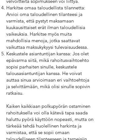
velvoitteita sopimukseen voi liittyä.
Harkitse omaa taloudellista tilannetta:
Arvioi oma taloudellinen tilanteesi ja
varmista, että pystyt maksamaan
kuukausittaiset erät ilman taloudellisia
vaikeuksia. Harkitse myös muita
mahdollisia menoja, jotka saattavat
vaikuttaa maksukykyysi tulevaisuudessa.
Keskustele asiantuntijan kanssa: Jos olet
epävarma siitä, mikä rahoitusvaihtoehto
sopisi parhaiten sinulle, keskustele
talousasiantuntijan kanssa. He voivat
auttaa sinua arvioimaan eri vaihtoehtoja
ja selvittämään, mikä olisi sinulle sopivin
ratkaisu.
Kaiken kaikkiaan polkupyörän ostaminen
rahoituksella voi olla kätevä tapa saada
haluttu pyörä käyttöön nopeasti, mutta on
tärkeää tehdä huolellinen harkinta ja
varmistaa, että se sopii omaan
taloudelliseen tilanteeseen ja tarpeisiin.