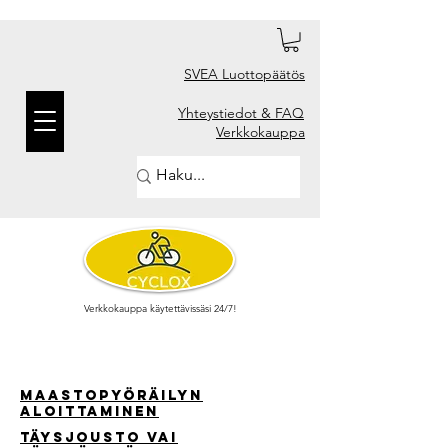
SVEA Luottopäätös
Yhteystiedot & FAQ
Verkkokauppa
Verkkokauppa käytettävissäsi 24/7!
Maastopyöräilyn
aloittaminen
täysjousto vai