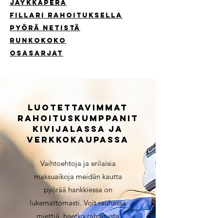
jäykkäperä
FiLlari rahoituksella
pyörä netistä
runkokoko
osasarjat
Luotettavimmat
rahoituskumppanit
kivijalassa ja
verkkokaupassa
Vaihtoehtoja ja erilaisia
maksuaikoja meidän kautta
pyörää hankkiessa on
lukemattomasti. Voit rauhassa
miettiä, haetko rahoitusta