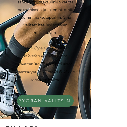
sähköposti maksulinkin kautta
maksamiseen ja lukemattomiin
muihin maksutapoihin. Sinä
valitset itsellesi sopivan
maksutavan.
Cyclox Oy edistää harmaan
talouden ja veronkierron
kuihtumista. Tästä syystä ainoa
maksutapa, mikä meillä EI käy on
setelit tai kolikot.
PYÖRÄN VALITSIN