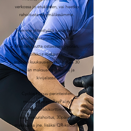
verkossa jo etukäteen, vai haetko
rahoitusta myymälässämme.
Teemme yhteistyötä luotettavien
rahoituksentarjoajien kanssa.
Meidän kautta ostaessasi pyörän,
voit pilkkoa maksun sinulle
sopiviin kuukausieriin tai hakea 30
päivän maksuaikaa netissä ja
kivijalassa.
Cyclox taipuu perinteisten
maksutapojen: PayPalin,
Luotto/pankkikorttimaksu,
osamaksurahoitus, 30päivän
maksuaika jne. lisäksi QR-koodin,