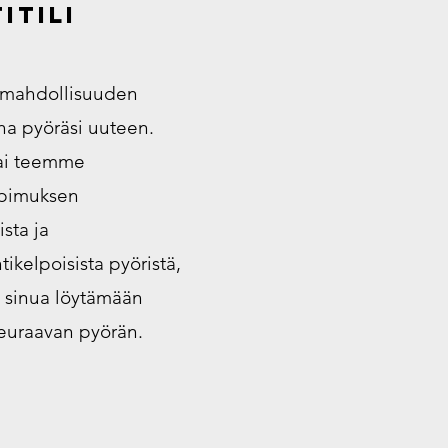
itili
mahdollisuuden
ha pyöräsi uuteen.
ai teemme
opimuksen
sta ja
ikelpoisista pyöristä,
 sinua löytämään
euraavan pyörän.