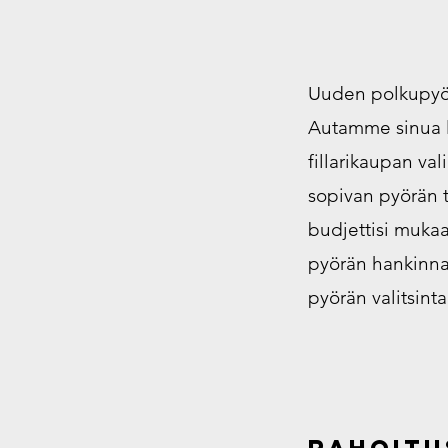
Uuden polkupyö
Autamme sinua 
fillarikaupan val
sopivan pyörän t
budjettisi muka
pyörän hankinnas
pyörän valitsinta
rahoitu