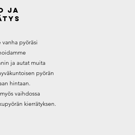
o ja
ätys
 vanha pyöräsi
 hoidamme
nin ja autat muita
hyväkuntoisen pyörän
aan hintaan.
myös vaihdossa
kupyörän kierrätyksen.