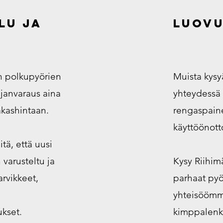
lu ja
luov
en polkupyörien
Muista kysy
ajanvaraus aina
yhteydessä i
akashintaan.
rengaspainee
käyttöönotto
ä, että uusi
 varusteltu ja
Kysy Riihim
arvikkeet,
parhaat pyörä
yhteisöömm
ukset.
kimppalenk