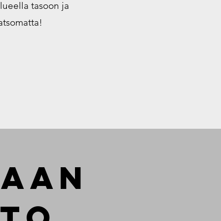
lueella tasoon ja
atsomatta!
laan
tto