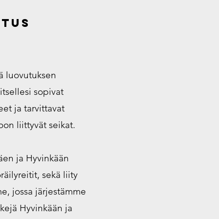
utus
ä luovutuksen
tsellesi sopivat
t ja tarvittavat
on liittyvät seikat.
äen ja Hyvinkään
ilyreitit, sekä liity
e, jossa järjestämme
kejä Hyvinkään ja