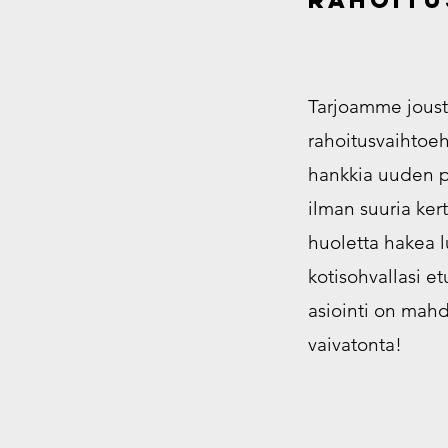
Tarjoamme joust
rahoitusvaihtoeht
hankkia uuden 
ilman suuria ker
huoletta hakea 
kotisohvallasi et
asiointi on mah
vaivatonta!