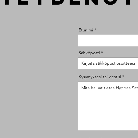
Etunimi
Sähköposti
Kysymyksesi tai viestisi