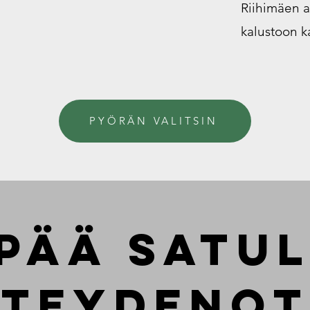
Riihimäen a
kalustoon k
PYÖRÄN VALITSIN
pää satu
teydeno