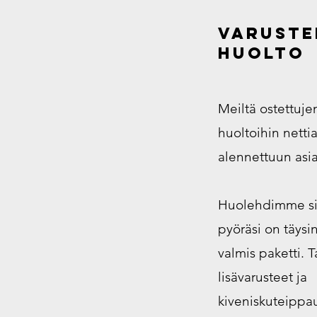
varuste
huolto
Meiltä ostettuj
huoltoihin netti
alennettuun asi
Huolehdimme siit
pyöräsi on täysin
valmis paketti. T
lisävarusteet ja
kiveniskuteippa