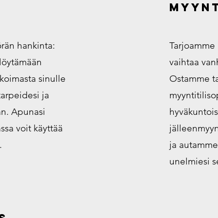
myynt
rän hankinta:
Tarjoamme 
löytämään
vaihtaa van
ikoimasta sinulle
Ostamme t
arpeidesi ja
myyntitilis
an. Apunasi
hyväkuntoisi
sa voit käyttää
jälleenmyynt
.
ja autamme
unelmiesi s
s