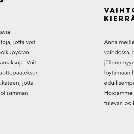
vaiht
kierr
avia
oja, jotta voit
Anna meille
polkupyörän
vaihdossa,
tamaksuja. Voit
jälleenmyyn
luottopäätöksen
löytämään 
ukäteen, jotta
edullisemp
dollisimman
Hoidamme 
tulevan pol