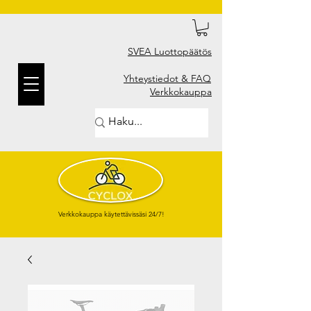
SVEA Luottopäätös
Yhteystiedot & FAQ
Verkkokauppa
Verkkokauppa käytettävissäsi 24/7!