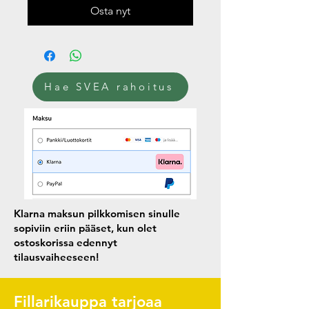
Osta nyt
Hae SVEA rahoitus
Klarna maksun pilkkomisen sinulle
sopiviin eriin pääset, kun olet
ostoskorissa edennyt
tilausvaiheeseen!
Fillarikauppa tarjoaa