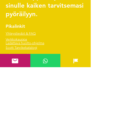
sinulle kaiken tarvitsemasi
pyöräilyyn.
Pikalinkit
Yhteystiedot & FAQ
Verkkokauppa
Ladattava huolto-ohjelma
Scott Tarvikekatalogi
Edustetut merkit
Hae SVEA rahoitus