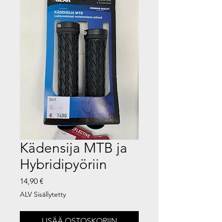
Kädensija MTB ja
Hybridipyöriin
Hinta
14,90 €
ALV Sisällytetty
LISÄÄ OSTOSKORIIN