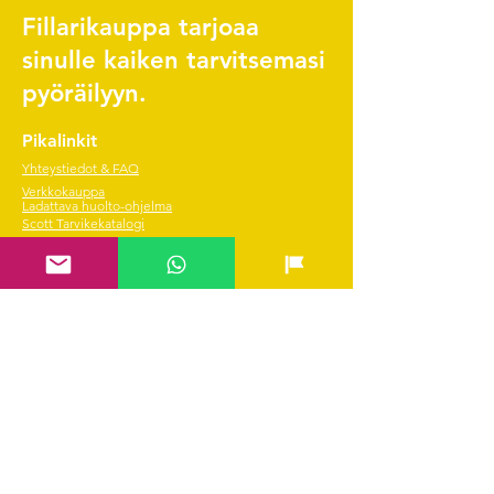
Fillarikauppa tarjoaa
sinulle kaiken tarvitsemasi
pyöräilyyn.
Pikalinkit
Yhteystiedot & FAQ
Verkkokauppa
Ladattava huolto-ohjelma
Scott Tarvikekatalogi
Edustetut merkit
Hae SVEA rahoitus