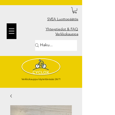
SVEA Luottopäätös
Yhteystiedot & FAQ
Verkkokauppa
Verkkokauppa käytettävissäsi 24/7!