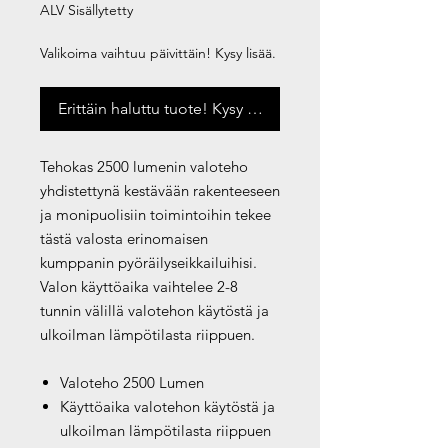
ALV Sisällytetty
Valikoima vaihtuu päivittäin! Kysy lisää.
Erittäin haluttu tuote! Kysy saatavuus
Tehokas 2500 lumenin valoteho
yhdistettynä kestävään rakenteeseen
ja monipuolisiin toimintoihin tekee
tästä valosta erinomaisen
kumppanin pyöräilyseikkailuihisi.
Valon käyttöaika vaihtelee 2-8
tunnin välillä valotehon käytöstä ja
ulkoilman lämpötilasta riippuen.
Valoteho 2500 Lumen
Käyttöaika valotehon käytöstä ja
ulkoilman lämpötilasta riippuen