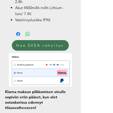
2-8h
Akut 4400mAh mAh Lithium -
Ioni/ 7.4V.
Vesitiiviysluokka IPX6
Hae SVEA rahoitus
Klarna maksun pilkkomisen sinulle
sopiviin eriin pääset, kun olet
ostoskorissa edennyt
tilausvaiheeseen!