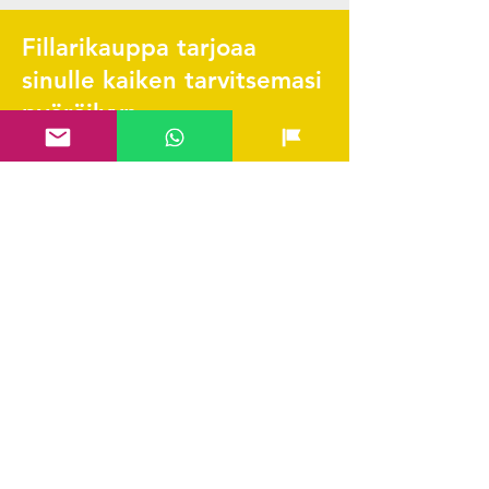
Fillarikauppa tarjoaa
sinulle kaiken tarvitsemasi
pyöräilyyn.
Pikalinkit
Yhteystiedot & FAQ
Verkkokauppa
Ladattava huolto-ohjelma
Scott Tarvikekatalogi
Edustetut merkit
Hae SVEA rahoitus